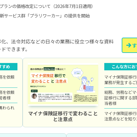
一部プランの価格改定について（2026年7月1日適用）
した新サービス群「プラリワーカー」の提供を開始
率化、法令対応などの日々の業務に役立つ様々な資料
す
ードできます。
すすめ
こんな方にお
務を依頼
マイナ保険証移行
業務が発生するご
務を依頼
総務、労務などマ
営者様
証移行に関する部
当者様
携わられ
マイナ保険証移行で変わること
マイナ保険証移行
と注意点
注意点などを知り