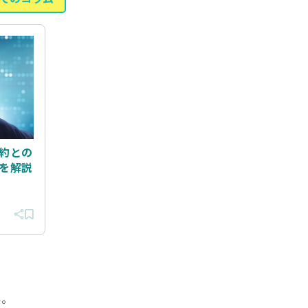
約との
を解説
い。