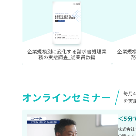
企業規模別に変化する請求書処理業
企業規
務の実態調査_従業員数編
務
毎月
オンラインセミナー
を実
＜5分
株式会社
分間でイ