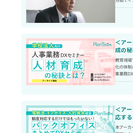
＜アー
成の秘
教育現場
化の体制
事業務D
＜アー
応する
本アーカ