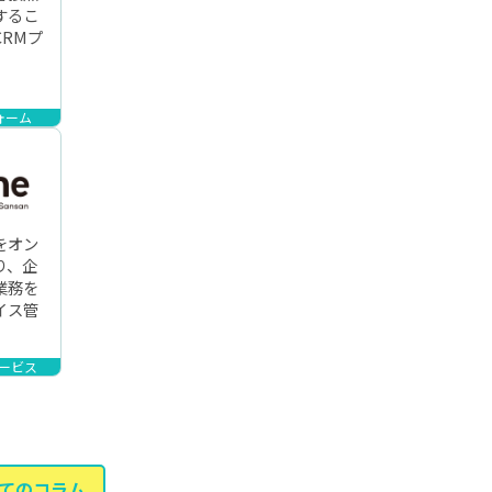
するこ
CRMプ
ォーム
をオン
り、企
業務を
イス管
ービス
てのコラム