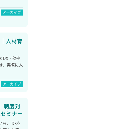
アーカイブ
ー｜人材育
てDX・効率
は、実際に人
アーカイブ
】制度対
Xセミナー
ら、 DXを