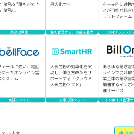
い”業務を“誰もができ
最大化する
を一元的に連携
る”業務に
とが可能な統合
ラットフォーム
業務標準化
名刺管理から、収益を最大
CRMプラットフ
リテールに強い、電話
人事労務の効率化を実
あらゆる請求書
を使ったオンライン営
現し、働き方改革をサ
ラインで受け取
業システム
ポートする「クラウド
業全体の請求書
人事労務ソフト」
加速するインボ
理サービス
商談システム
人事労務ソフト
インボイス管理サ
しています。
すべ