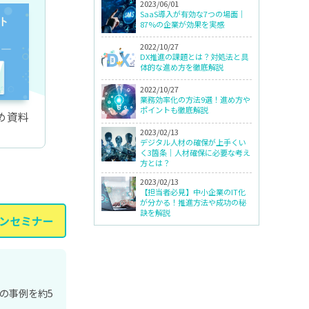
2023/06/01
SaaS導入が有効な7つの場面｜
87%の企業が効果を実感
2022/10/27
DX推進の課題とは？対処法と具
体的な進め方を徹底解説
2022/10/27
業務効率化の方法9選！進め方や
ポイントも徹底解説
め資料
2023/02/13
デジタル人材の確保が上手くい
く3箇条｜人材確保に必要な考え
方とは？
2023/02/13
【担当者必見】中小企業のIT化
が分かる！推進方法や成功の秘
訣を解説
ンセミナー
の事例を約5