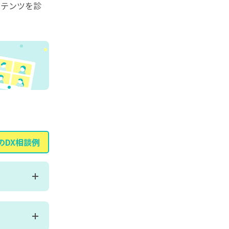
ンテンツを診
のDX相談例