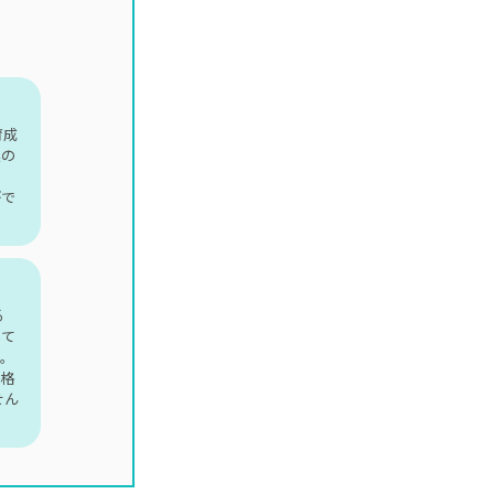
育成
業の
がで
る
いて
。
格
せん