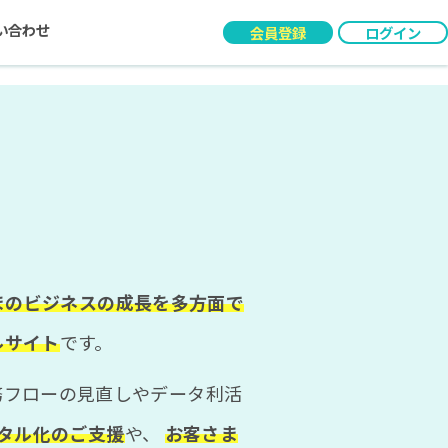
い合わせ
会員登録
ログイン
まのビジネスの成長を多方面で
ルサイト
です。
務フローの見直しやデータ利活
ジタル化のご支援
や、
お客さま