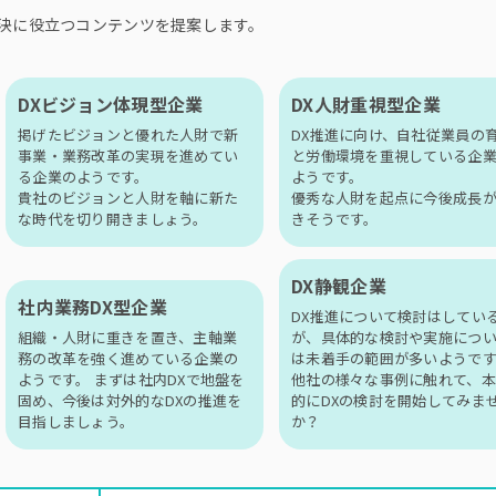
決に役立つコンテンツを提案します。
DXビジョン体現型企業
DX人財重視型企業
掲げたビジョンと優れた人財で新
DX推進に向け、自社従業員の
事業・業務改革の実現を進めてい
と労働環境を重視している企
る企業のようです。
ようです。
貴社のビジョンと人財を軸に新た
優秀な人財を起点に今後成長
な時代を切り開きましょう。
きそうです。
DX静観企業
社内業務DX型企業
DX推進について検討はしてい
組織・人財に重きを置き、主軸業
が、具体的な検討や実施につ
務の改革を強く進めている企業の
は未着手の範囲が多いようです
ようです。 まずは社内DXで地盤を
他社の様々な事例に触れて、本
固め、今後は対外的なDXの推進を
的にDXの検討を開始してみま
目指しましょう。
か？