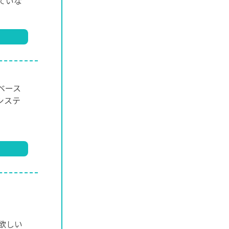
ていな
ベース
システ
欲しい